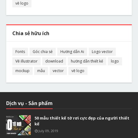
vẽ logo
Chia sẻ hữu ích
Fonts
Góc chia sẻ
Hướng dẫn Ai
Logo vector
Vẽ illustrator
download
hướng dẫn thiết kế
logo
mockup
mẫu
vector
vẽ logo
Dịch vụ - Sản phẩm
50 mẫu thiết kế tờ rơi cực đẹp của người thiết
kế
July 09, 2019