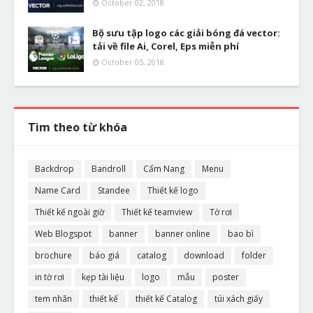
October 02, 2018
Bộ sưu tập logo các giải bóng đá vector:
tải về file Ai, Corel, Eps miễn phí
October 05, 2018
Tìm theo từ khóa
Backdrop
Bandroll
Cẩm Nang
Menu
Name Card
Standee
Thiết kế logo
Thiết kế ngoài giờ
Thiết kế teamview
Tờ rơi
Web Blogspot
banner
banner online
bao bì
brochure
báo giá
catalog
download
folder
in tờ rơi
kẹp tài liệu
logo
mẫu
poster
tem nhãn
thiết kế
thiết kế Catalog
túi xách giấy