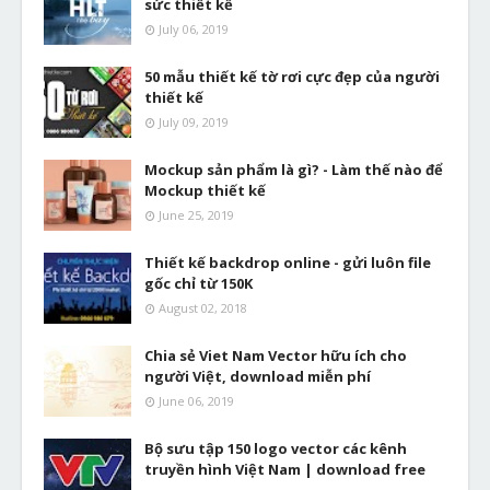
sức thiết kế
July 06, 2019
50 mẫu thiết kế tờ rơi cực đẹp của người
thiết kế
July 09, 2019
Mockup sản phẩm là gì? - Làm thế nào để
Mockup thiết kế
June 25, 2019
Thiết kế backdrop online - gửi luôn file
gốc chỉ từ 150K
August 02, 2018
Chia sẻ Viet Nam Vector hữu ích cho
người Việt, download miễn phí
June 06, 2019
Bộ sưu tập 150 logo vector các kênh
truyền hình Việt Nam | download free