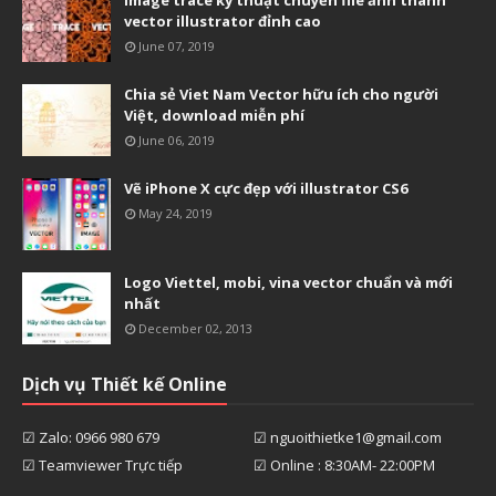
Image trace kỹ thuật chuyển file ảnh thành
vector illustrator đỉnh cao
June 07, 2019
Chia sẻ Viet Nam Vector hữu ích cho người
Việt, download miễn phí
June 06, 2019
Vẽ iPhone X cực đẹp với illustrator CS6
May 24, 2019
Logo Viettel, mobi, vina vector chuẩn và mới
nhất
December 02, 2013
Dịch vụ Thiết kế Online
☑ Zalo: 0966 980 679
☑ nguoithietke1@gmail.com
☑ Teamviewer Trực tiếp
☑ Online : 8:30AM- 22:00PM