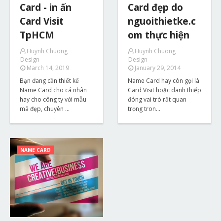
Card - in ấn
Card đẹp do
Card Visit
nguoithietke.c
TpHCM
om thực hiện
Huynh Chuong
Huynh Chuong
Design
Design
March 14, 2019
January 29, 2014
Bạn đang cần thiết kế
Name Card hay còn gọi là
Name Card cho cá nhân
Card Visit hoặc danh thiếp
hay cho công ty với mẫu
đóng vai trò rất quan
mã đẹp, chuyên …
trọng tron…
NAME CARD