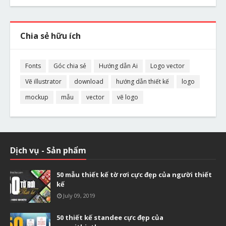
Chia sẻ hữu ích
Fonts
Góc chia sẻ
Hướng dẫn Ai
Logo vector
Vẽ illustrator
download
hướng dẫn thiết kế
logo
mockup
mẫu
vector
vẽ logo
Dịch vụ - Sản phẩm
50 mẫu thiết kế tờ rơi cực đẹp của người thiết
kế
July 09, 2019
50 thiết kế standee cực đẹp của