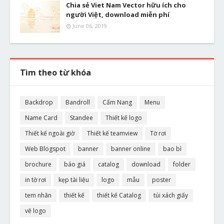
Chia sẻ Viet Nam Vector hữu ích cho
người Việt, download miễn phí
June 06, 2019
Tìm theo từ khóa
Backdrop
Bandroll
Cẩm Nang
Menu
Name Card
Standee
Thiết kế logo
Thiết kế ngoài giờ
Thiết kế teamview
Tờ rơi
Web Blogspot
banner
banner online
bao bì
brochure
báo giá
catalog
download
folder
in tờ rơi
kẹp tài liệu
logo
mẫu
poster
tem nhãn
thiết kế
thiết kế Catalog
túi xách giấy
vẽ logo