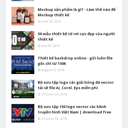
Mockup sản phẩm là gì? - Làm thế nào để
Mockup thiết kế
June 25, 2019
50 mẫu thiết kế tờ rơi cực đẹp của người
thiết kế
July 09, 2019
Thiết kế backdrop online - gửi luôn file
gốc chỉ từ 150K
August 02, 2018
Bộ sưu tập logo các giải bóng đá vector:
tải về file Ai, Corel, Eps miễn phí
October 05, 2018
Bộ sưu tập 150 logo vector các kênh
truyền hình Việt Nam | download free
October 02, 2018